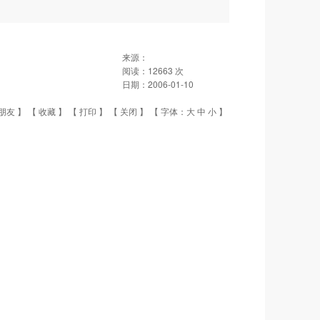
来源：
阅读：
12663
次
日期：
2006-01-10
朋友
】 【
收藏
】 【
打印
】 【
关闭
】 【 字体：
大
中
小
】