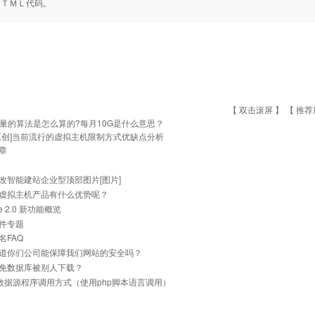
ＨＴＭＬ代码。
【 双击滚屏 】 【
推荐
量的算法是怎么算的?每月10G是什么意思？
原创]当前流行的虚拟主机限制方式优缺点分析
章
改智能建站企业型顶部图片[图片]
虚拟主机产品有什么优势呢？
he 2.0 新功能概览
件专题
名FAQ
道你们公司能保障我们网站的安全吗？
免数据库被别人下载？
ql数据源程序调用方式（使用php脚本语言调用）