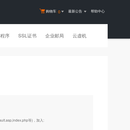
购物车
最新公告
帮助中心
0
小程序
SSL证书
企业邮局
云虚机
.asp,index.php等)，加入: