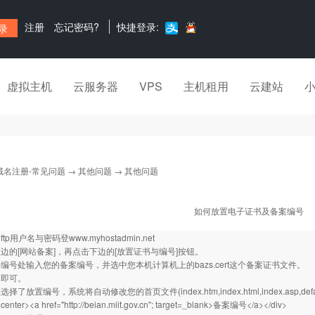
注册
忘记密码?
快捷登录:
虚拟主机
云服务器
VPS
主机租用
云建站
域名注册-常见问题
→
其他问题
→ 其他问题
如何放置电子证书及备案编号
ftp用户名与密码登
www.myhostadmin.net
边的[网站备案]，再点击下边的[放置证书与编号]按钮。
编号处输入您的备案编号，并选中您本机计算机上的bazs.cert这个备案证书文件。
定即可。
了放置编号，系统将自动修改您的首页文件(index.htm,index.html,index.asp,default
=center><a href="
http://beian.miit.gov.cn
"; target=_blank>备案编号</a></div>