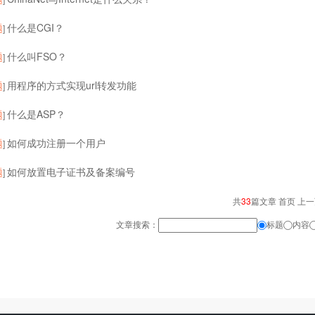
题
什么是CGI？
]
题
什么叫FSO？
]
题
用程序的方式实现url转发功能
]
题
什么是ASP？
]
题
如何成功注册一个用户
]
题
如何放置电子证书及备案编号
]
共
33
篇文章 首页 上
文章搜索：
标题
内容