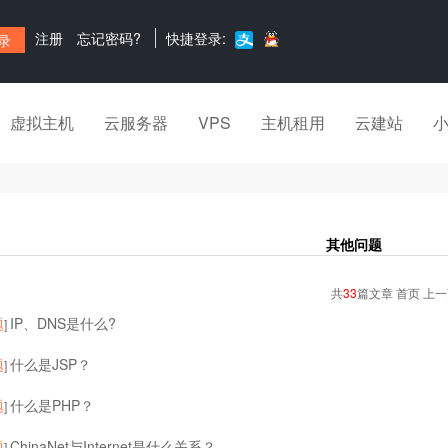
注册
忘记密码?
快捷登录:
虚拟主机
云服务器
VPS
主机租用
云建站
其他问题
共
33
篇文章 首页 上
题
IP、DNS是什么?
]
题
什么是JSP？
]
题
什么是PHP？
]
题
ChinaNet与Internet是什么关系？
]