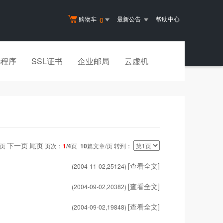
购物车
最新公告
帮助中心
0
小程序
SSL证书
企业邮局
云虚机
下一页
尾页
一页
页次：
1
/4
页
10
篇文章/页 转到：
[查看全文]
(2004-11-02,
25124
)
[查看全文]
(2004-09-02,
20382
)
[查看全文]
(2004-09-02,
19848
)