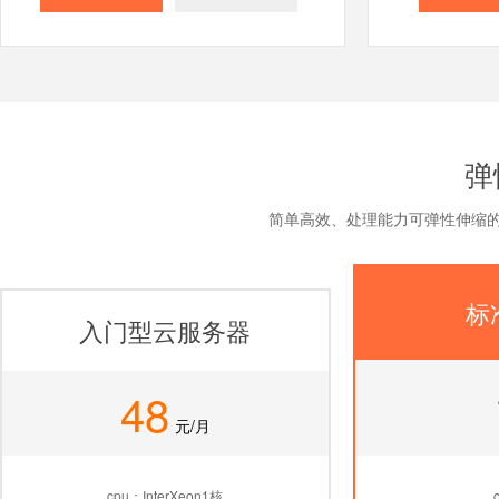
弹
简单高效、处理能力可弹性伸缩的
标
入门型云服务器
48
元/月
cpu：InterXeon1核