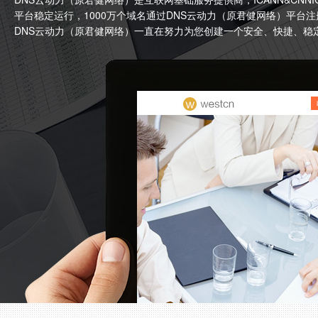
平台稳定运行，1000万个
域名
通过DNS云动力（原君健网络）平台注
DNS云动力（原君健网络）一直在努力为您创建一个安全、快捷、稳