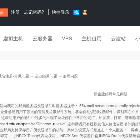
注册
忘记密码?
快捷登录:
虚拟主机
云服务器
VPS
主机租用
云建站
域名注册-常见问题
→
企业邮局问题
→ 邮局问题
新企业邮局常见问题
向我司的邮局服务器发送邮件时服务器提示： 554 mail server permanently rejec
业邮局启用了强大的智能反垃圾邮件系统，将会自动识别垃圾邮件，识别率在９５％
． 这表明用户的邮件中过多的出现了垃圾邮件中常用的词汇，如发票，打扰，请删除
.ccert.edu.cn/spam/sa/Chinese_rules.cf
),这种情况只有建议发信人修改自己邮件的
企业邮局支持保存用户所发送邮件的功能．具体的设置方式是点击＂个人配置＂，再
可．（INBOX.Trash代表垃圾箱，INBOX.Sent代表发件箱,INBOX.Drafts代表草稿箱