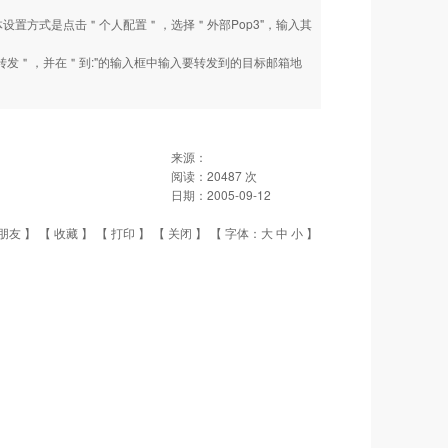
体设置方式是点击＂个人配置＂，选择＂外部Pop3"，输入其
转发＂，并在＂到:"的输入框中输入要转发到的目标邮箱地
来源：
阅读：
20487
次
日期：
2005-09-12
朋友
】 【
收藏
】 【
打印
】 【
关闭
】 【 字体：
大
中
小
】