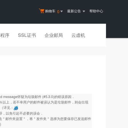
购物车
最新公告
帮助中心
0
小程序
SSL证书
企业邮局
云虚机
ted message怀疑为垃圾邮件 (#5.3.0)的错误原因．
以上，若不幸用户的邮件被误认为是垃圾邮件，则会出现
等（详见：
措辞，以免引起不必要的误会．
点击＂邮件夹设置＂，将＂发件夹＂选择为您要保存已发送邮件
)