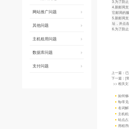
3.为了防
4.新邮局
网站推广问题
它邮局的
5.新邮局
址，并点
其他问题
6.为了防止
主机租用问题
数据库问题
支付问题
上一篇：已
下一篇：
[
>> 相关文
如何修
ftp
名词解
主机机
站点占
用程序