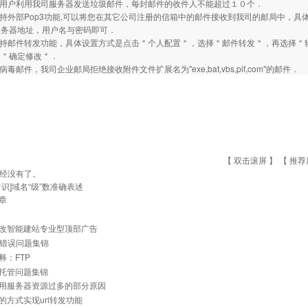
止用户利用我司服务器发送垃圾邮件，每封邮件的收件人不能超过１０个．
支持外部Pop3功能,可以将您在其它公司注册的信箱中的邮件接收到我司的邮局中，具
服务器地址，用户名与密码即可．
支持邮件转发功能，具体设置方式是点击＂个人配置＂，选择＂邮件转发＂，再选择＂
击＂确定修改＂．
病毒邮件，我司企业邮局拒绝接收附件文件扩展名为"exe,bat,vbs,pif,com"的邮件．
【 双击滚屏 】 【
推荐
经没有了。
常识]域名“级”数准确表述
章
改智能建站专业型顶部广告
常见错误问题集锦
释：FTP
托管问题集锦
用服务器资源过多的部分原因
的方式实现url转发功能