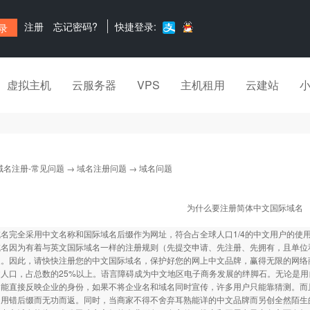
注册
忘记密码?
快捷登录:
虚拟主机
云服务器
VPS
主机租用
云建站
域名注册-常见问题
→
域名注册问题
→ 域名问题
为什么要注册简体中文国际域名
名完全采用中文名称和国际域名后缀作为网址，符合占全球人口1/4的中文用户的使
域名因为有着与英文国际域名一样的注册规则（先提交申请、先注册、先拥有，且单位
象。因此，请快快注册您的中文国际域名，保护好您的网上中文品牌，赢得无限的网络
文人口，占总数的25%以上。语言障碍成为中文地区电子商务发展的绊脚石。无论是
不能直接反映企业的身份，如果不将企业名和域名同时宣传，许多用户只能靠猜测。而
为用错后缀而无功而返。同时，当商家不得不舍弃耳熟能详的中文品牌而另创全然陌生