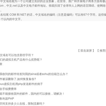
的中文域名能为一个公司建立良好的企业形象，在宣传、推广和开展电子商务方面有极
com，中文.net 以及中文电子邮件地址。彻底扫清了全球华人上网的语言障碍。使
台。
名结尾 COM 和 NET 的话，中文域名的编码（注意是编码）可以有67个字符。
1个以内的中文字。
【 双击滚屏 】 【
推荐
文域名可以包含那些字符？
们的虚拟主机产品有什么优势呢？
章
我收到的邮件转发到我的sina或者sohu的信箱怎么办？
件被误删除了,如何恢复备份?
inux虚拟主机用php发送邮件的例子
款手续费费率
箱不能接收国外的邮件，国内的可以接收，请解决！
务利器PHP
空间支持多少人在线，限制流量吗？