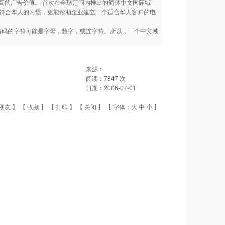
高的广告价值。 首次在全球范围内推出的简体中文国际域
网络符合华人的习惯，更能帮助企业建立一个适合华人客户的电
这些编码的字符可能是字母，数字，或连字符。所以，一个中文域
来源：
阅读：
7847
次
日期：
2006-07-01
朋友
】 【
收藏
】 【
打印
】 【
关闭
】 【 字体：
大
中
小
】