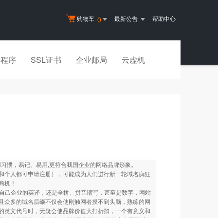
购物车
最新公告
帮助中心
0
小程序
SSL证书
企业邮局
云虚机
用习惯，易记、易用,更符合我国企业的网络品牌形象。
和个人都可申请注册），可能成为人们进行新一轮域名疯狂
商机！
用自己企业的英译，还是全拼、拼音缩写，甚至是数字，网站
且众多的域名后缀不仅会使刚触网者摸不到头脑，熟练的网
的英文代号时，无疑会使品牌价值大打折扣，一个有意义和