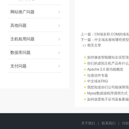
网站推广问题
其他问题
上一篇：
CN域名和.COM的域
主机租用问题
下一篇：
中文域名都有哪些类型
>> 相关文章
数据库问题
如何修改智能建站企业型顶部
你们的虚拟主机产品有什么
支付问题
Apache 2.0 新功能概览
垃圾信件专题
中文域名FAQ
我想知道你们公司能保障我
Mysql数据源程序调用方
如何放置电子证书及备案编
关于我们
|
联系我们
|
付款