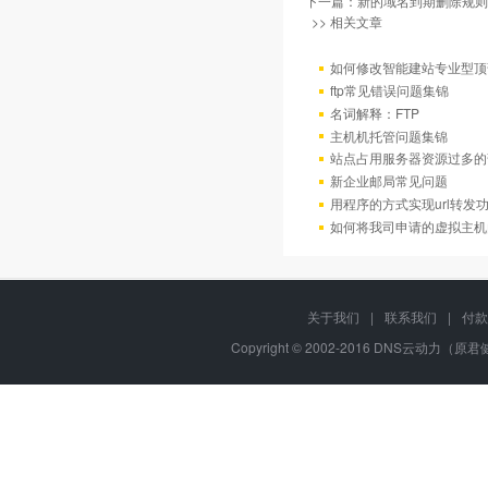
下一篇：
新的域名到期删除规则
>> 相关文章
如何修改智能建站专业型顶
ftp常见错误问题集锦
名词解释：FTP
主机机托管问题集锦
站点占用服务器资源过多的
新企业邮局常见问题
用程序的方式实现url转发
如何将我司申请的虚拟主机
关于我们
|
联系我们
|
付款
Copyright © 2002-2016 DNS云动力（原君健网